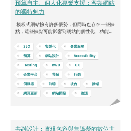
預算自主、個人化專業支援：客製網站
的獨特魅力
模板式網站擁有許多優勢，但同時也存在一些缺
點，這些缺點可能影響到網站的個性化、功能性
和長期發展。 缺乏獨特性和個性化：模板式網站
可能會受限於樣式和配置的固定模板，因此在設
SEO
客製化
專業服務
計上缺乏獨特性，難以突顯獨特的品牌風格和形
預算
網站設計
Accessibility
象。限制自定義功能：雖然許多模板提供了一些
Hosting
RWD
UX
基本功能，但當企業或個人需要特定的功能時，
模板的靈活性和自定義能力可能會受到限制。可
企業平台
共融
行銷
能存在性能問題：一些模板可能包含大量不必要
伺服器
前端
後台
後端
的代碼或功能，導致網站載入速度變慢，這可能
網頁更新
網站開發
維護
會影響使用者體驗和搜尋引擎排名。更新和支援
問題：如果模板提供商不定
共融設計：實現包容與無障礙的數位世