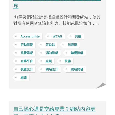
界
無障礙網站設計是指通過設計和開發網站，使其
對所有使用者無論其能力、技能或狀況如何，都
能提供平等的訪問和使用體驗。這種設計考慮到
各種能力和需求，確保所有使用者都能夠獲得相
Accessibility
WCAG
共融
同的信息和功能，而不受到身體、技能或技術限
行動障礙
定位點
無障礙
制的影響。 無障礙網站設計的一些特點和原則包
視覺障礙
認知障礙
聽覺障礙
括： 可訪問性 (Accessibility)確保網站的所有內
容和功能都可以被各種使用者所訪問，包括殘障
企業平台
企劃
技術
人士、老年人、不同語言和文化背景的使用者
視覺設計
網站設計
網站開發
等。舉例像是提供清晰的文字描述給視障人士的
維護
圖像，使用可以放大的字體和對比度高的顏
自己操心還是交給專業？網站內容更