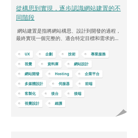
從構思到實現，逐步認識網站建置的不
同階段
網站建置是指將網站構思、設計到開發的過程，
最終實現一個完整的、適合特定目標和需求的網
路平台。這個過程通常包括了從最初的概念到最
終網站上線的各種階段。通常在網站建置前，需
UX
企劃
技術
專業服務
要先定義網站的目標和需求。這包括了確定網站
視覺
資料庫
網站設計
的受眾、功能、內容和結構。隨之，網站設計師
網站開發
Hosting
企業平台
將根據這些需求和目標，開始設計網站的外觀和
使用者體驗。這包括了視覺風格、導航、排版、
多媒體設計
伺服器
前端
圖形和互動元素等方面。一旦設計確定，開發團
客製化
後台
後端
隊開始進行網站的實體構建。前端開發人員負責
視覺設計
維護
建立網站的使用者界面，後端開發人員則負責伺
服器端的運作，確保網站的正常運行和安