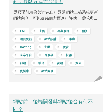
新，甚麼方式才合適！
選擇委託專業製作或自行透過網站上稿系統更新
網站內容，可以從幾個方面進行評估： 需求與目
標定義：檢視業務需求和目標，確定您希望網站
達到的功能、風格和資訊更新的頻率。技術要求
CMS
上稿
專業服務
預算
與知識水準：檢視自身或團隊是否具備更新網站
網頁更新
網站設計
維護
所需的技術和知識水準。維護網站需要熟悉的技
Hosting
主機
代管
能和專業知識。時間與效率：考慮能夠投入的時
間，以及自行更新網站所需的時間和成本。委託
企業平台
伺服器
技術
專業可能會更迅速地完成更新。成本與預算：考
前端
後台
後端
效果
慮委託專業的成本，以及自行更新所需的支出。
資料庫
網站開發
評估預算並確定最具成本效益的選擇。技術支援
和維護：考慮委託專業所提
網站前、後端開發與網站後台有何不
同？