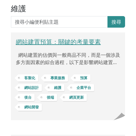
維護
搜尋
網站建置預算：關鍵的考量要素
網站建置的估價與一般商品不同，而是一個涉及
多方面因素的綜合過程，以下是影響網站建置費
用的主要一些因素： 網站功能的需求每個網站都
有其獨特性，不僅僅是頁數的差異。網站的複雜
客製化
專業服務
預算
度體現於功能、設計、技術要求等多方面。一個
網站設計
維護
企業平台
需要設計特殊功能、具有複雜後端系統的網站，
後台
後端
網頁更新
像是電子商務、訂單系統、會員登錄，或是互動
效果等等，其開發成本自然會高於一個靜態、單
網站開發
純的網站。 網站客製化程度不同客戶對於網站的
需求不同，有些客戶希望有高度客製化或專屬的
UI/UX 獨特設計風格，這可能需要更多