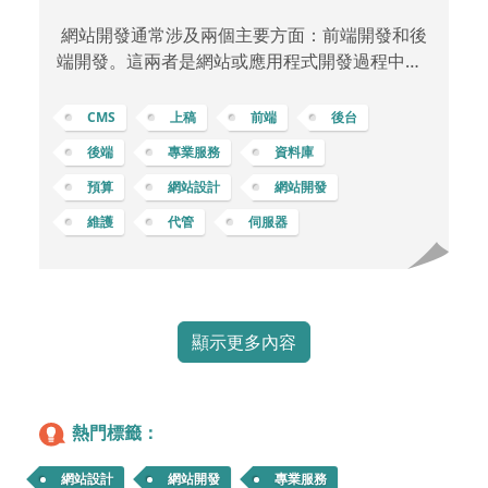
網站開發通常涉及兩個主要方面：前端開發和後
端開發。這兩者是網站或應用程式開發過程中的
不同部分，各自負責不同的功能和任務。 前端開
發 (Frontend Development)：網站前端開發是
CMS
上稿
前端
後台
指負責構建網站或應用程式的使用者界面部分，
後端
專業服務
資料庫
也就是使用者直接與之互動的部分。它包括了網
預算
網站設計
網站開發
站的設計、布局、互動性和使用者體驗等方面的
工作，如跨瀏覽器相容性、響應式設計 … 等等。
維護
代管
伺服器
前端開發者使用 HTML、CSS 和 JavaScript 等技
術來建立網頁並實現互動功能。負責確保網站的
外觀
顯示更多內容
熱門標籤：
網站設計
網站開發
專業服務