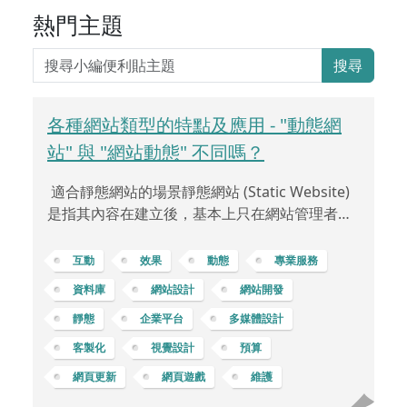
熱門主題
搜尋
各種網站類型的特點及應用 - "動態網
站" 與 "網站動態" 不同嗎？
適合靜態網站的場景靜態網站 (Static Website)
是指其內容在建立後，基本上只在網站管理者的
手動更新修改下才會有內容變動。這類網站通常
是由 HTML 和 CSS 構建，每一個網頁都是一個獨
互動
效果
動態
專業服務
立的檔案，當瀏覽者訪問網站時，它們的內容會
資料庫
網站設計
網站開發
直接由網站伺服器發送給瀏覽器。靜態網站的內
靜態
企業平台
多媒體設計
容不會根據使用者的行為或資料庫中的資訊而改
變。 靜態網站特點包括： 內容固定：其內容在網
客製化
視覺設計
預算
站建立後，不會因為瀏覽者行為而動態改變。前
網頁更新
網頁遊戲
維護
端技術：以網站前端開發技術構建，不需要更加