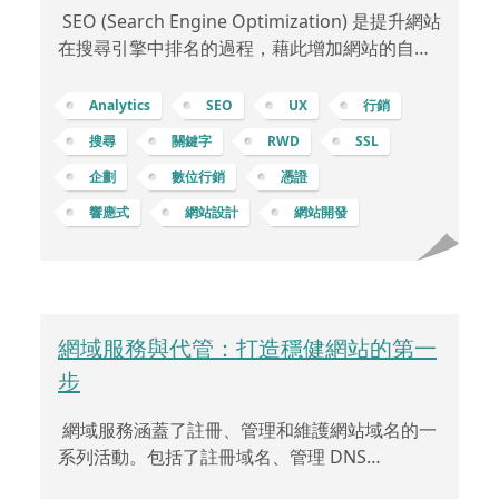
SEO (Search Engine Optimization) 是提升網站
在搜尋引擎中排名的過程，藉此增加網站的自然
流量和可見度。以下是一些 SEO 中的重點： 關
鍵字研究 (Keyword Research)：找出與業務相
Analytics
SEO
UX
行銷
關且具有搜尋量的關鍵字，以便在內容中使用這
搜尋
關鍵字
RWD
SSL
些關鍵字。 產業和目標定位：先了解產業趨勢，
企劃
數位行銷
憑證
明確目標受眾及其需求，以確保選擇到關鍵字能
夠真正符合目標。競爭分析：研究競爭對手的關
響應式
網站設計
網站開發
鍵字使用情況，了解他們的成功之處，並找出可
以超越的機會。關鍵字生成：使用各種工具
網域服務與代管：打造穩健網站的第一
步
網域服務涵蓋了註冊、管理和維護網站域名的一
系列活動。包括了註冊域名、管理 DNS
(Domain Name System，域名系統)、設定自有