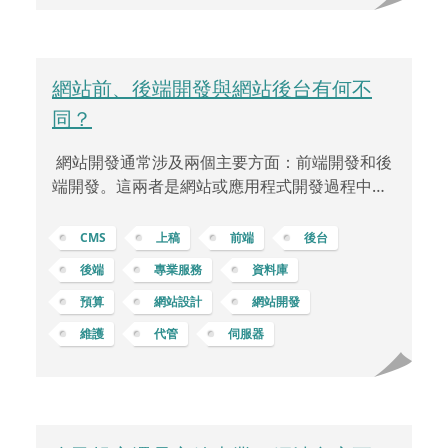
複雜的後端開發。載入迅
網站前、後端開發與網站後台有何不
同？
網站開發通常涉及兩個主要方面：前端開發和後
端開發。這兩者是網站或應用程式開發過程中的
不同部分，各自負責不同的功能和任務。 前端開
發 (Frontend Development)：網站前端開發是
CMS
上稿
前端
後台
指負責構建網站或應用程式的使用者界面部分，
後端
專業服務
資料庫
也就是使用者直接與之互動的部分。它包括了網
預算
網站設計
網站開發
站的設計、布局、互動性和使用者體驗等方面的
工作，如跨瀏覽器相容性、響應式設計 … 等等。
維護
代管
伺服器
前端開發者使用 HTML、CSS 和 JavaScript 等技
術來建立網頁並實現互動功能。負責確保網站的
外觀