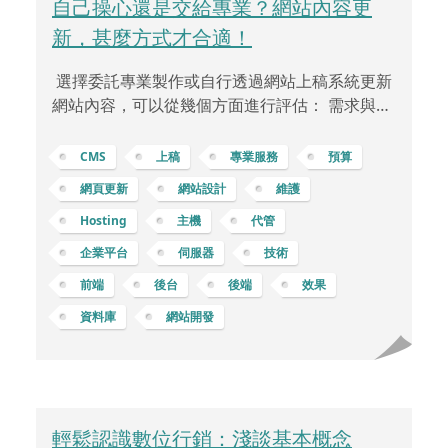
自己操心還是交給專業？網站內容更
新，甚麼方式才合適！
選擇委託專業製作或自行透過網站上稿系統更新
網站內容，可以從幾個方面進行評估： 需求與目
標定義：檢視業務需求和目標，確定您希望網站
達到的功能、風格和資訊更新的頻率。技術要求
CMS
上稿
專業服務
預算
與知識水準：檢視自身或團隊是否具備更新網站
網頁更新
網站設計
維護
所需的技術和知識水準。維護網站需要熟悉的技
Hosting
主機
代管
能和專業知識。時間與效率：考慮能夠投入的時
間，以及自行更新網站所需的時間和成本。委託
企業平台
伺服器
技術
專業可能會更迅速地完成更新。成本與預算：考
前端
後台
後端
效果
慮委託專業的成本，以及自行更新所需的支出。
資料庫
網站開發
評估預算並確定最具成本效益的選擇。技術支援
和維護：考慮委託專業所提
輕鬆認識數位行銷：淺談基本概念