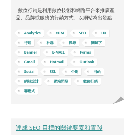
數位行銷是利用數位技術和網路平台來推廣產
品、品牌或服務的行銷方式。以網站為出發點的
數位行銷則是以該網站作為行銷和品牌傳播的中
心，核心架構可以包含： 優化使用者體驗 (UX)：
Analytics
eDM
SEO
UX
網站設計：創建易於導航、反應靈敏、訊息清晰
行銷
社群
搜尋
關鍵字
的網站設計，讓使用者能夠輕鬆找到所需訊息。
Banner
E-MAIL
Forms
行動優化：確保網站在不同裝置上都能良好運
行，尤其是行動裝置，提供優質的行動使用者體
Gmail
Hotmail
Outlook
驗。 優質內容：部落格和內容行銷：在網站上設
Social
SSL
企劃
回函
置部落格或資源頁面，提供有價值的內容，包括
網站設計
網站開發
數位行銷
文章、指南、白皮書等，吸引並保留使用者。
響應式
達成 SEO 目標的關鍵要素和實踐