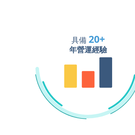
20
+
具備
年營運經驗