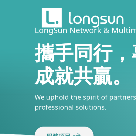
LongSun Network & Multi
攜手同行，
成就共贏。
We uphold the spirit of partner
professional solutions.