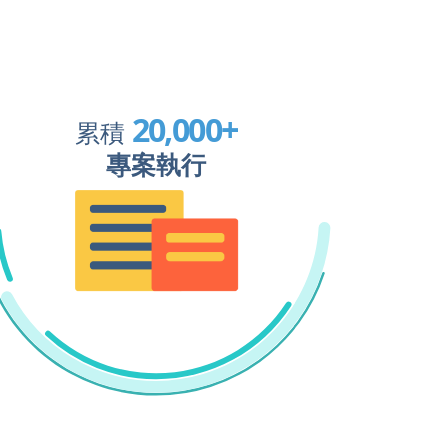
20,000
+
累積
專案執行