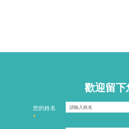
歡迎留下
您的姓名
*