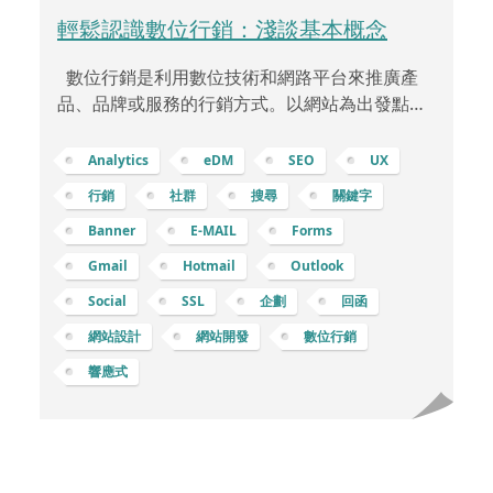
輕鬆認識數位行銷：淺談基本概念
數位行銷是利用數位技術和網路平台來推廣產
品、品牌或服務的行銷方式。以網站為出發點的
數位行銷則是以該網站作為行銷和品牌傳播的中
心，核心架構可以包含： 優化使用者體驗 (UX)：
Analytics
eDM
SEO
UX
網站設計：創建易於導航、反應靈敏、訊息清晰
行銷
社群
搜尋
關鍵字
的網站設計，讓使用者能夠輕鬆找到所需訊息。
Banner
E-MAIL
Forms
行動優化：確保網站在不同裝置上都能良好運
行，尤其是行動裝置，提供優質的行動使用者體
Gmail
Hotmail
Outlook
驗。 優質內容：部落格和內容行銷：在網站上設
Social
SSL
企劃
回函
置部落格或資源頁面，提供有價值的內容，包括
網站設計
網站開發
數位行銷
文章、指南、白皮書等，吸引並保留使用者。
響應式