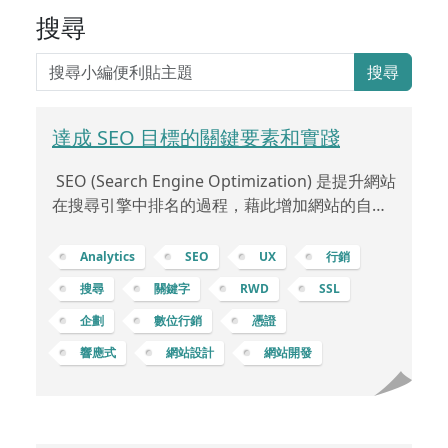
搜尋
搜尋
達成 SEO 目標的關鍵要素和實踐
SEO (Search Engine Optimization) 是提升網站
在搜尋引擎中排名的過程，藉此增加網站的自然
流量和可見度。以下是一些 SEO 中的重點： 關
鍵字研究 (Keyword Research)：找出與業務相
Analytics
SEO
UX
行銷
關且具有搜尋量的關鍵字，以便在內容中使用這
搜尋
關鍵字
RWD
SSL
些關鍵字。 產業和目標定位：先了解產業趨勢，
企劃
數位行銷
憑證
明確目標受眾及其需求，以確保選擇到關鍵字能
夠真正符合目標。競爭分析：研究競爭對手的關
響應式
網站設計
網站開發
鍵字使用情況，了解他們的成功之處，並找出可
以超越的機會。關鍵字生成：使用各種工具