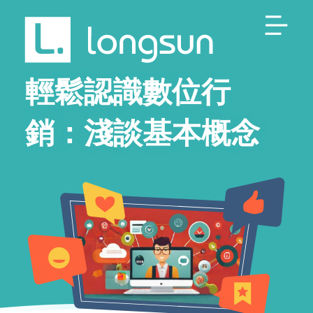
輕鬆認識數位行
銷：淺談基本概念