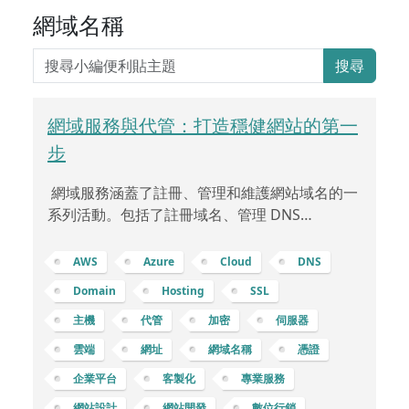
網域名稱
搜尋
網域服務與代管：打造穩健網站的第一
步
網域服務涵蓋了註冊、管理和維護網站域名的一
系列活動。包括了註冊域名、管理 DNS
(Domain Name System，域名系統)、設定自有
網域、以及配置 SSL (Secure Sockets Layer)
AWS
Azure
Cloud
DNS
等，下面將逐步解釋： 註冊域名：註冊域名是指
Domain
Hosting
SSL
在網際網路上獨特的名稱，如「example.com」
主機
代管
加密
伺服器
或「mybusiness.net」。您可以通過註冊域名服
務提供商 (例如 GoDaddy、Namecheap 等) 購
雲端
網址
網域名稱
憑證
買域名，這通常是每年支付費用。DNS：域名系
企業平台
客製化
專業服務
統 (DNS) 是
網站設計
網站開發
數位行銷