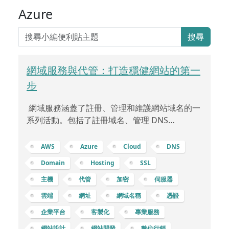
Azure
搜尋
網域服務與代管：打造穩健網站的第一
步
網域服務涵蓋了註冊、管理和維護網站域名的一
系列活動。包括了註冊域名、管理 DNS
(Domain Name System，域名系統)、設定自有
網域、以及配置 SSL (Secure Sockets Layer)
AWS
Azure
Cloud
DNS
等，下面將逐步解釋： 註冊域名：註冊域名是指
Domain
Hosting
SSL
在網際網路上獨特的名稱，如「example.com」
主機
代管
加密
伺服器
或「mybusiness.net」。您可以通過註冊域名服
務提供商 (例如 GoDaddy、Namecheap 等) 購
雲端
網址
網域名稱
憑證
買域名，這通常是每年支付費用。DNS：域名系
企業平台
客製化
專業服務
統 (DNS) 是
網站設計
網站開發
數位行銷