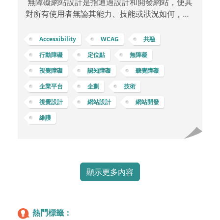
無障礙網站設計是指通過設計和開發網站，使其
對所有使用者無論其能力、技能或狀況如何，都
能提供平等的訪問和使用體驗。這種設計考慮到
各種能力和需求，確保所有使用者都能夠獲得相
Accessibility
WCAG
共融
同的信息和功能，而不受到身體、技能或技術限
行動障礙
定位點
無障礙
制的影響。 無障礙網站設計的一些特點和原則包
視覺障礙
認知障礙
聽覺障礙
括： 可訪問性 (Accessibility)確保網站的所有內
容和功能都可以被各種使用者所訪問，包括殘障
企業平台
企劃
技術
人士、老年人、不同語言和文化背景的使用者
視覺設計
網站設計
網站開發
等。舉例像是提供清晰的文字描述給視障人士的
維護
圖像，使用可以放大的字體和對比度高的顏
顯示更多內容
熱門標籤：