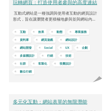
玩轉網頁：打造使用者參與的高度連結
互動式網站是一種強調與使用者互動的網頁設計
形式，旨在讓瀏覽者更積極地參與並與網站內容
互動。這種類型的網站不僅提供資訊，還將重點
放在使用者體驗上，通過多種互動方式來吸引瀏
互動
效果
動態
專業服務
覽者，提供更豐富、更引人入勝的網站體驗。互
資料庫
網頁遊戲
網站設計
動式網站通常包含各種元素，比如視覺效果、動
網站開發
Social
UX
企劃
畫、遊戲、問卷調查、使用者評論和社群分享功
能。舉例來說，網頁小遊戲是互動式網站中的一
多媒體設計
行銷
技術
種熱門元素。這些小遊戲能夠與使用者互動，提
社群
客製化
視覺設計
供一種娛樂方式，同時加強品牌形象或傳達特定
數位行銷
信息。以一款簡單的互動式小遊戲為例，假設一
家企業主想要在實體活動前導期推廣新產
多元化互動：網站表單的無限潛能