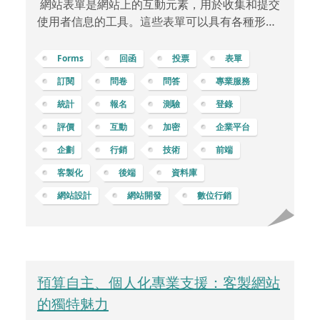
網站表單是網站上的互動元素，用於收集和提交
使用者信息的工具。這些表單可以具有各種形式
和功能，可以用於各種應用，如問卷、活動報
名、回函抽獎、心理測驗等等。 訂閱表單：用於
Forms
回函
投票
表單
收集使用者的電子郵件地址，以便定期發送最新
訂閱
問卷
問答
專業服務
消息、特別優惠或通訊。聯絡表單：讓訪客可以
統計
報名
測驗
登錄
與網站管理員或業務聯絡，提供反饋、詢問問題
或索取更多資訊。評論表單：供訪客在網站文
評價
互動
加密
企業平台
章、產品頁面或社群媒體上發表評論或意見。問
企劃
行銷
技術
前端
卷調查表單：用於收集使用者的觀點、反饋或市
客製化
後端
資料庫
場調查，幫助了解使用者需求和喜好。活動報名
表單：讓人們報名參加線上或線
網站設計
網站開發
數位行銷
預算自主、個人化專業支援：客製網站
的獨特魅力