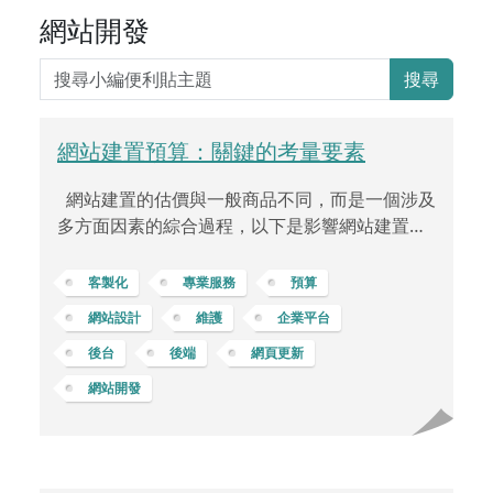
網站開發
搜尋
網站建置預算：關鍵的考量要素
網站建置的估價與一般商品不同，而是一個涉及
多方面因素的綜合過程，以下是影響網站建置費
用的主要一些因素： 網站功能的需求每個網站都
有其獨特性，不僅僅是頁數的差異。網站的複雜
客製化
專業服務
預算
度體現於功能、設計、技術要求等多方面。一個
網站設計
維護
企業平台
需要設計特殊功能、具有複雜後端系統的網站，
後台
後端
網頁更新
像是電子商務、訂單系統、會員登錄，或是互動
效果等等，其開發成本自然會高於一個靜態、單
網站開發
純的網站。 網站客製化程度不同客戶對於網站的
需求不同，有些客戶希望有高度客製化或專屬的
UI/UX 獨特設計風格，這可能需要更多