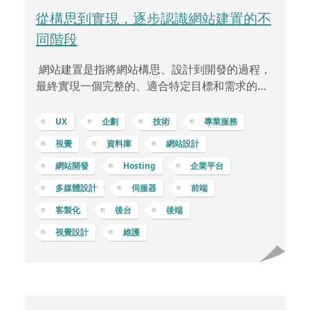
從構思到實現，逐步認識網站建置的不
同階段
網站建置是指將網站構思、設計到開發的過程，
最終實現一個完整的、適合特定目標和需求的網
路平台。這個過程通常包括了從最初的概念到最
終網站上線的各種階段。通常在網站建置前，需
UX
企劃
技術
專業服務
要先定義網站的目標和需求。這包括了確定網站
視覺
資料庫
網站設計
的受眾、功能、內容和結構。隨之，網站設計師
網站開發
Hosting
企業平台
將根據這些需求和目標，開始設計網站的外觀和
使用者體驗。這包括了視覺風格、導航、排版、
多媒體設計
伺服器
前端
圖形和互動元素等方面。一旦設計確定，開發團
客製化
後台
後端
隊開始進行網站的實體構建。前端開發人員負責
視覺設計
維護
建立網站的使用者界面，後端開發人員則負責伺
服器端的運作，確保網站的正常運行和安