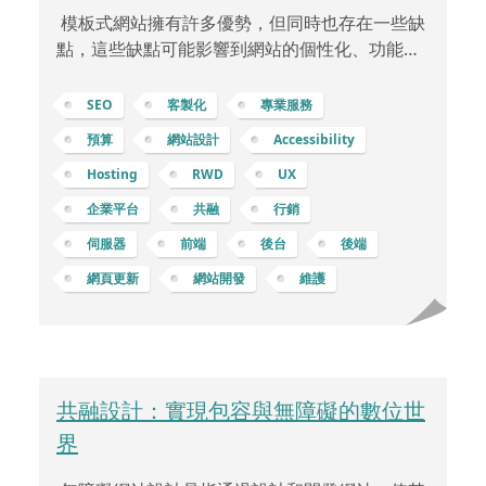
模板式網站擁有許多優勢，但同時也存在一些缺
點，這些缺點可能影響到網站的個性化、功能性
和長期發展。 缺乏獨特性和個性化：模板式網站
可能會受限於樣式和配置的固定模板，因此在設
SEO
客製化
專業服務
計上缺乏獨特性，難以突顯獨特的品牌風格和形
預算
網站設計
Accessibility
象。限制自定義功能：雖然許多模板提供了一些
Hosting
RWD
UX
基本功能，但當企業或個人需要特定的功能時，
模板的靈活性和自定義能力可能會受到限制。可
企業平台
共融
行銷
能存在性能問題：一些模板可能包含大量不必要
伺服器
前端
後台
後端
的代碼或功能，導致網站載入速度變慢，這可能
網頁更新
網站開發
維護
會影響使用者體驗和搜尋引擎排名。更新和支援
問題：如果模板提供商不定
共融設計：實現包容與無障礙的數位世
界