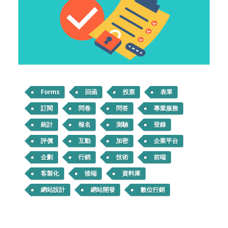
Forms
回函
投票
表單
訂閱
問卷
問答
專業服務
統計
報名
測驗
登錄
評價
互動
加密
企業平台
企劃
行銷
技術
前端
客製化
後端
資料庫
網站設計
網站開發
數位行銷